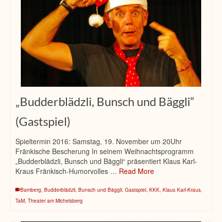
„Budderblädzli, Bunsch und Bäggli“
(Gastspiel)
Spieltermin 2016: Samstag, 19. November um 20Uhr
Fränkische Bescherung In seinem Weihnachtsprogramm
„Budderblädzli, Bunsch und Bäggli“ präsentiert Klaus Karl-
Kraus Fränkisch-Humorvolles …
Read More
Bamberg
,
Budderblädzli
,
Bunsch und Bäggli
,
Gastspiel
,
KKK
,
Klaus Karl-Kraus
,
TaM
,
Theater am Michelsberg