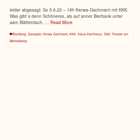
leider abgesagt: So 5.6.22 – 18h Kerwa-Gschmarri mit KKK.
Was gibt`s denn Schöneres, als auf anner Bierbank unter
aam Blätterdach, …
Read More
Bamberg
,
Gastspiel
,
Kerwa Gschmarri
,
KKK
,
Klaus Karl-Kraus
,
TaM
,
Theater am
Michelsberg