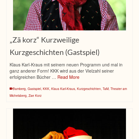
„Zä korz“ Kurzweilige
Kurzgeschichten (Gastspiel)
Klaus Karl-Kraus mit seinem neuen Programm und mal in
ganz anderer Form! KKK wird aus der Vielzahl seiner
erfolgreichen Bücher …
Read More
Bamberg
,
Gastspiel
,
KKK
,
Klaus Karl-Kraus
,
Kurzgeschichten
,
TaM
,
Theater am
Michelsberg
,
Zae Korz