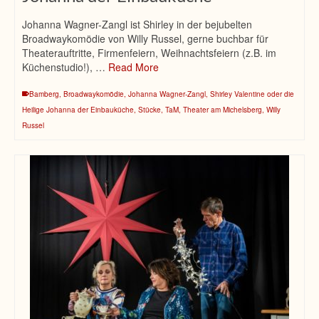
Johanna Wagner-Zangl ist Shirley in der bejubelten
Broadwaykomödie von Willy Russel, gerne buchbar für
Theaterauftritte, Firmenfeiern, Weihnachtsfeiern (z.B. im
Küchenstudio!), …
Read More
Bamberg
,
Broadwaykomödie
,
Johanna Wagner-Zangl
,
Shirley Valentine oder die
Heilige Johanna der Einbauküche
,
Stücke
,
TaM
,
Theater am Michelsberg
,
Willy
Russel