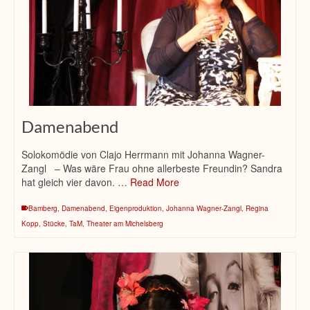
Damenabend
Solokomödie von Clajo Herrmann mit Johanna Wagner-
Zangl – Was wäre Frau ohne allerbeste Freundin? Sandra
hat gleich vier davon. …
Read More
Bamberg
,
Damenabend
,
Eigenproduktion
,
Johanna Wagner-Zangl
,
Regina
Kopp
,
Stücke
,
TaM
,
Theater am Michelsberg