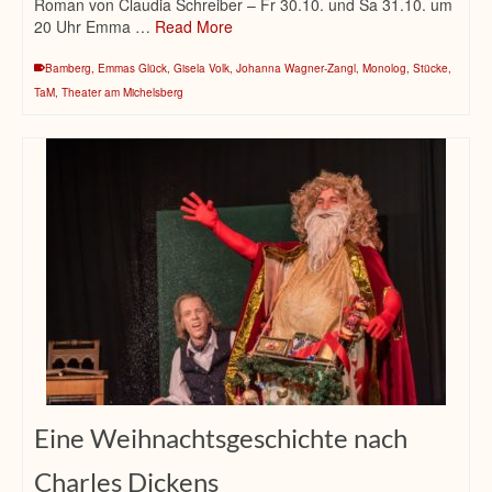
Roman von Claudia Schreiber – Fr 30.10. und Sa 31.10. um
20 Uhr Emma …
Read More
Bamberg
,
Emmas Glück
,
Gisela Volk
,
Johanna Wagner-Zangl
,
Monolog
,
Stücke
,
TaM
,
Theater am Michelsberg
Eine Weihnachtsgeschichte nach
Charles Dickens