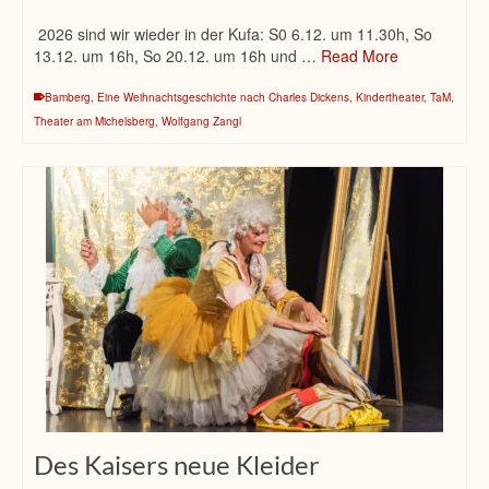
2026 sind wir wieder in der Kufa: S0 6.12. um 11.30h, So
13.12. um 16h, So 20.12. um 16h und …
Read More
Bamberg
,
Eine Weihnachtsgeschichte nach Charles Dickens
,
Kindertheater
,
TaM
,
Theater am Michelsberg
,
Wolfgang Zangl
Des Kaisers neue Kleider