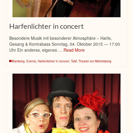
Harfenlichter in concert
Besondere Musik mit besonderer Atmosphäre – Harfe,
Gesang & Kontrabass Sonntag, 04. Oktober 2015 — 17:00
Uhr Ein anderes, eigenes …
Read More
Bamberg
,
Events
,
Harfenlichter in concert
,
TaM
,
Theater am Michelsberg