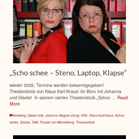
„Scho schee – Steno, Laptop, Klapse“
wieder 2026, Termine werden bekanntgegeben!
Theaterstück von Klaus Karl-Kraus! Im Büro mit Johanna
und Gisela! In seinem vierten Theaterstück „Schoo …
Read
More
Bamberg
,
Gisela Volk
,
Johanna Wagner-Zangl
,
KKK
,
Klaus Karl-Kraus
,
Schoo
schee
,
Stücke
,
TaM
,
Theater am Michelsberg
,
Theaterstück