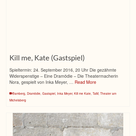
Kill me, Kate (Gastspiel)
Spieltermin: 24. September 2016, 20 Uhr Die gezähmte
Widerspenstige – Eine Dramödie – Die Theatermacherin
Nora, gespielt von Inka Meyer, …
Read More
Bamberg
,
Dramödie
,
Gastspiel
,
Inka Meyer
,
Kill me Kate
,
TaM
,
Theater am
Michelsberg