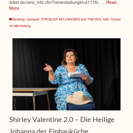
ticket.de/vera_info.cfm?veranstaltungid=21776), …
Read
More
Bamberg
,
Gastspiel
,
STROBLER: MIT KANONEN AUF FRATZEN
,
TaM
,
Theater
am Michelsberg
Shirley Valentine 2.0 – Die Heilige
Johanna der Einbauküche