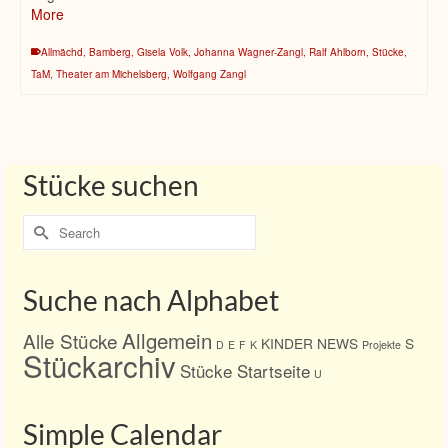
More
Allmächd
,
Bamberg
,
Gisela Volk
,
Johanna Wagner-Zangl
,
Ralf Ahlborn
,
Stücke
,
TaM
,
Theater am Michelsberg
,
Wolfgang Zangl
Stücke suchen
Search
for:
Suche nach Alphabet
Allgemein
Alle Stücke
KINDER
NEWS
S
D
E
F
K
Projekte
Stückarchiv
Stücke Startseite
U
Simple Calendar