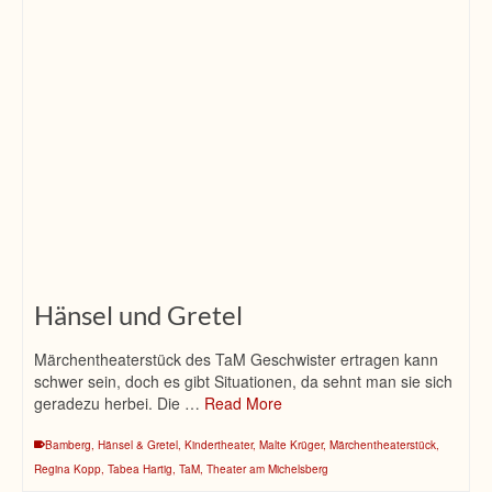
Hänsel und Gretel
Märchentheaterstück des TaM Geschwister ertragen kann
schwer sein, doch es gibt Situationen, da sehnt man sie sich
geradezu herbei. Die …
Read More
Bamberg
,
Hänsel & Gretel
,
Kindertheater
,
Malte Krüger
,
Märchentheaterstück
,
Regina Kopp
,
Tabea Hartig
,
TaM
,
Theater am Michelsberg