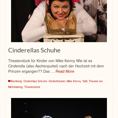
Cinderellas Schuhe
Theaterstück für Kinder von Mike Kenny Wie ist es
Cinderella (also Aschenputtel) nach der Hochzeit mit dem
Prinzen ergangen?? Das …
Read More
Bamberg
,
Cinderellas Schuhe
,
Kindertheater
,
Mike Kenny
,
TaM
,
Theater am
Michelsberg
,
Theaterstück