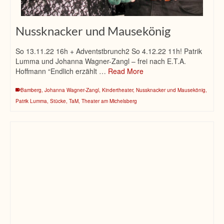
Nussknacker und Mausekönig
So 13.11.22 16h + Adventstbrunch2 So 4.12.22 11h! Patrik
Lumma und Johanna Wagner-Zangl – frei nach E.T.A.
Hoffmann “Endlich erzählt …
Read More
Bamberg
,
Johanna Wagner-Zangl
,
Kindertheater
,
Nussknacker und Mausekönig
,
Patrik Lumma
,
Stücke
,
TaM
,
Theater am Michelsberg