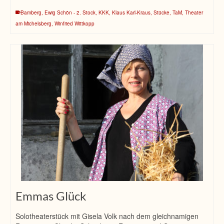
Bamberg
,
Ewig Schön - 2. Stock
,
KKK
,
Klaus Karl-Kraus
,
Stücke
,
TaM
,
Theater
am Michelsberg
,
Winfried Wittkopp
Emmas Glück
Solotheaterstück mit Gisela Volk nach dem gleichnamigen