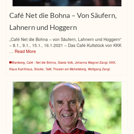
Café Net die Bohna – Von Säufern,
Lahnern und Hoggern
„Café Net die Bohna – von Säufern, Lahnern und Hoggern“
– 8.1., 9.1., 15.1., 16.1.2021 – Das Café-Kultstück von KKK
…
Read More
Bamberg
,
Café - Net die Bohna
,
Gisela Volk
,
Johanna Wagner-Zangl
,
KKK
,
Klaus Karl-Kraus
,
Stücke
,
TaM
,
Theater am Michelsberg
,
Wolfgang Zangl