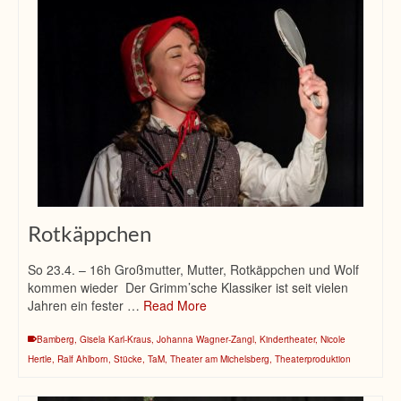
Rotkäppchen
So 23.4. – 16h Großmutter, Mutter, Rotkäppchen und Wolf
kommen wieder Der Grimm’sche Klassiker ist seit vielen
Jahren ein fester …
Read More
Bamberg
,
Gisela Karl-Kraus
,
Johanna Wagner-Zangl
,
Kindertheater
,
Nicole
Hertle
,
Ralf Ahlborn
,
Stücke
,
TaM
,
Theater am Michelsberg
,
Theaterproduktion