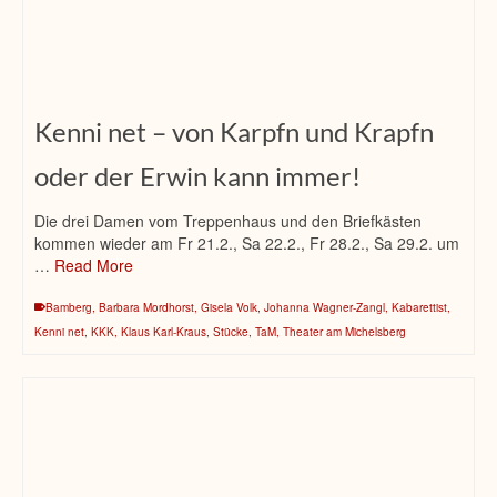
Kenni net – von Karpfn und Krapfn
oder der Erwin kann immer!
Die drei Damen vom Treppenhaus und den Briefkästen
kommen wieder am Fr 21.2., Sa 22.2., Fr 28.2., Sa 29.2. um
…
Read More
Bamberg
,
Barbara Mordhorst
,
Gisela Volk
,
Johanna Wagner-Zangl
,
Kabarettist
,
Kenni net
,
KKK
,
Klaus Karl-Kraus
,
Stücke
,
TaM
,
Theater am Michelsberg