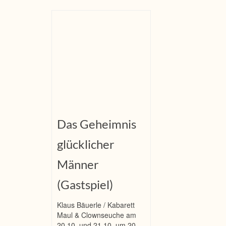
Das Geheimnis
glücklicher
Männer
(Gastspiel)
Klaus Bäuerle / Kabarett
Maul & Clownseuche am
20.10. und 21.10. um 20