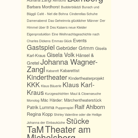
Allmächd
Barbara Mordhorst
Budderblädzli
Bunsch und
Bäggli
Café - Net die Bohna
Cinderellas Schuhe
Damenabend
Das Geheimnis glücklicher Männer
Der
Himmel über B
Des Kaisers neue Kleider
Eigenproduktion
Eine Weihnachtsgeschichte nach
Events
Charles Dickens
Emmas Glück
Gastspiel
Gebrüder Grimm
Gisela
Gisela Volk
Hänsel &
Karl-Kraus
Johanna Wagner-
Gretel
Zangl
Kabarettist
Kabarett
Kindertheater
Kindertheaterprojekt
KKK
Klaus Karl-
Klaus Bäuerle
Kraus
Kurzgeschichten
Maul & Clownseuche
Mäc Härder:
Märchentheaterstück
Monolog
Ralf Ahlborn
Patrik Lumma
Puppenspiel
Regina Kopp
Shirley Valentine oder die Heilige
Stücke
Johanna der Einbauküche
TaM
Theater am
Michelsberg