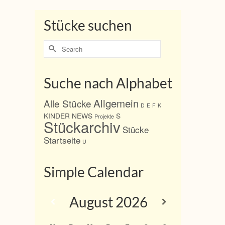
Stücke suchen
Search
for:
Suche nach Alphabet
Allgemein
Alle Stücke
D
E
F
K
KINDER
NEWS
S
Projekte
Stückarchiv
Stücke
Startseite
U
Simple Calendar
August
2026