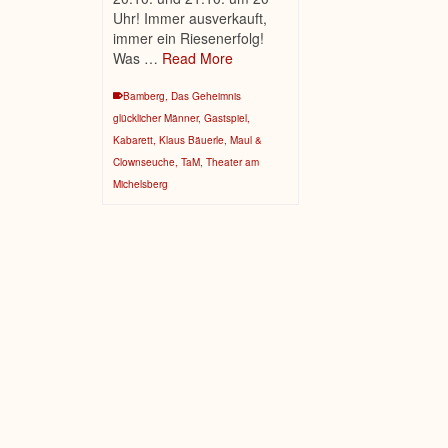
Uhr! Immer ausverkauft,
immer ein Riesenerfolg!
Was …
Read More
Bamberg
,
Das Geheimnis
glücklicher Männer
,
Gastspiel
,
Kabarett
,
Klaus Bäuerle
,
Maul &
Clownseuche
,
TaM
,
Theater am
Michelsberg