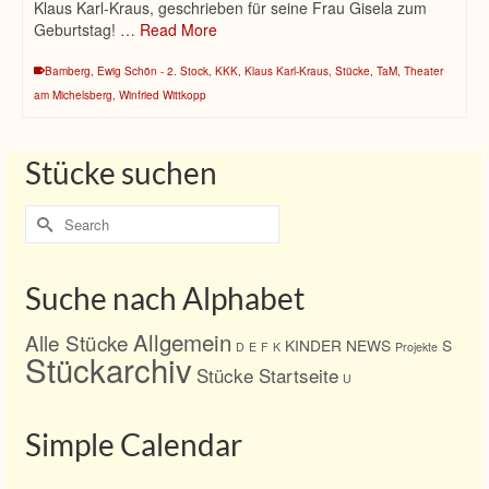
Klaus Karl-Kraus, geschrieben für seine Frau Gisela zum
Geburtstag! …
Read More
Bamberg
,
Ewig Schön - 2. Stock
,
KKK
,
Klaus Karl-Kraus
,
Stücke
,
TaM
,
Theater
am Michelsberg
,
Winfried Wittkopp
Stücke suchen
Search
for:
Suche nach Alphabet
Allgemein
Alle Stücke
KINDER
NEWS
S
D
E
F
K
Projekte
Stückarchiv
Stücke Startseite
U
Simple Calendar