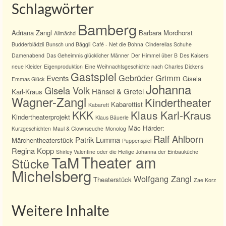
Schlagwörter
Bamberg
Adriana Zangl
Barbara Mordhorst
Allmächd
Budderblädzli
Bunsch und Bäggli
Café - Net die Bohna
Cinderellas Schuhe
Damenabend
Das Geheimnis glücklicher Männer
Der Himmel über B
Des Kaisers
neue Kleider
Eigenproduktion
Eine Weihnachtsgeschichte nach Charles Dickens
Gastspiel
Gebrüder Grimm
Events
Gisela
Emmas Glück
Johanna
Gisela Volk
Hänsel & Gretel
Karl-Kraus
Wagner-Zangl
Kindertheater
Kabarettist
Kabarett
KKK
Klaus Karl-Kraus
Kindertheaterprojekt
Klaus Bäuerle
Mäc Härder:
Kurzgeschichten
Maul & Clownseuche
Monolog
Ralf Ahlborn
Patrik Lumma
Märchentheaterstück
Puppenspiel
Regina Kopp
Shirley Valentine oder die Heilige Johanna der Einbauküche
TaM
Theater am
Stücke
Michelsberg
Wolfgang Zangl
Theaterstück
Zae Korz
Weitere Inhalte