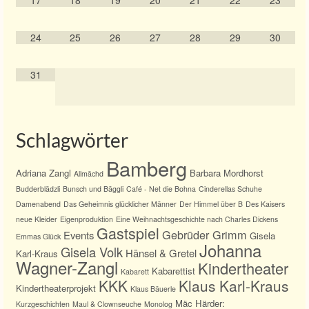
17
18
19
20
21
22
23
24
25
26
27
28
29
30
31
Schlagwörter
Bamberg
Adriana Zangl
Barbara Mordhorst
Allmächd
Budderblädzli
Bunsch und Bäggli
Café - Net die Bohna
Cinderellas Schuhe
Damenabend
Das Geheimnis glücklicher Männer
Der Himmel über B
Des Kaisers
neue Kleider
Eigenproduktion
Eine Weihnachtsgeschichte nach Charles Dickens
Gastspiel
Gebrüder Grimm
Events
Gisela
Emmas Glück
Johanna
Gisela Volk
Hänsel & Gretel
Karl-Kraus
Wagner-Zangl
Kindertheater
Kabarettist
Kabarett
KKK
Klaus Karl-Kraus
Kindertheaterprojekt
Klaus Bäuerle
Mäc Härder:
Kurzgeschichten
Maul & Clownseuche
Monolog