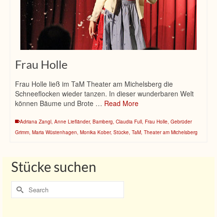
Frau Holle
Frau Holle ließ im TaM Theater am Michelsberg die
Schneeflocken wieder tanzen. In dieser wunderbaren Welt
können Bäume und Brote …
Read More
Adriana Zangl
,
Anne Liefländer
,
Bamberg
,
Claudia Full
,
Frau Holle
,
Gebrüder
Grimm
,
Maria Wüstenhagen
,
Monika Kober
,
Stücke
,
TaM
,
Theater am Michelsberg
Stücke suchen
Search
for: