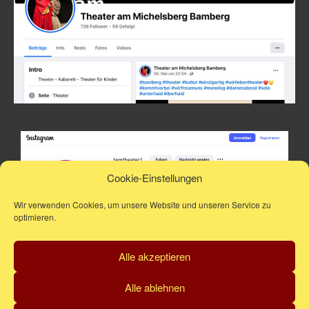
Cookie-Einstellungen
Wir verwenden Cookies, um unsere Website und unseren Service zu
optimieren.
Alle akzeptieren
Alle ablehnen
Startseite
Kalender
Kontakt & Karten
Impressum