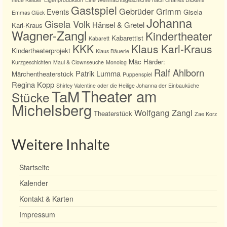
Gastspiel
Gebrüder Grimm
Events
Gisela
Emmas Glück
Johanna
Gisela Volk
Hänsel & Gretel
Karl-Kraus
Wagner-Zangl
Kindertheater
Kabarettist
Kabarett
KKK
Klaus Karl-Kraus
Kindertheaterprojekt
Klaus Bäuerle
Mäc Härder:
Kurzgeschichten
Maul & Clownseuche
Monolog
Ralf Ahlborn
Patrik Lumma
Märchentheaterstück
Puppenspiel
Regina Kopp
Shirley Valentine oder die Heilige Johanna der Einbauküche
TaM
Theater am
Stücke
Michelsberg
Wolfgang Zangl
Theaterstück
Zae Korz
Weitere Inhalte
Startseite
Kalender
Kontakt & Karten
Impressum