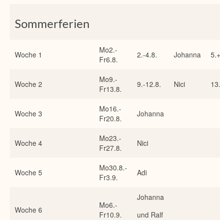
Sommerferien
Mo2.-
Woche 1
2.-4.8.
Johanna
5.+
Fr6.8.
Mo9.-
Woche 2
9.-12.8.
Nici
13
Fr13.8.
Mo16.-
Woche 3
Johanna
Fr20.8.
Mo23.-
Woche 4
Nici
Fr27.8.
Mo30.8.-
Woche 5
Adi
Fr3.9.
Johanna
Mo6.-
Woche 6
Fr10.9.
und Ralf