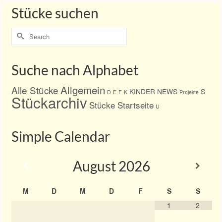
Stücke suchen
Search
for:
Suche nach Alphabet
Allgemein
Alle Stücke
KINDER
NEWS
S
D
E
F
K
Projekte
Stückarchiv
Stücke Startseite
U
Simple Calendar
August
2026
M
D
M
D
F
S
S
1
2