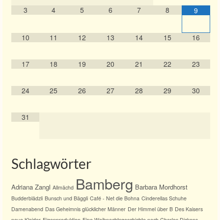
3
4
5
6
7
8
9
10
11
12
13
14
15
16
17
18
19
20
21
22
23
24
25
26
27
28
29
30
31
Schlagwörter
Bamberg
Adriana Zangl
Barbara Mordhorst
Allmächd
Budderblädzli
Bunsch und Bäggli
Café - Net die Bohna
Cinderellas Schuhe
Damenabend
Das Geheimnis glücklicher Männer
Der Himmel über B
Des Kaisers
neue Kleider
Eigenproduktion
Eine Weihnachtsgeschichte nach Charles Dickens