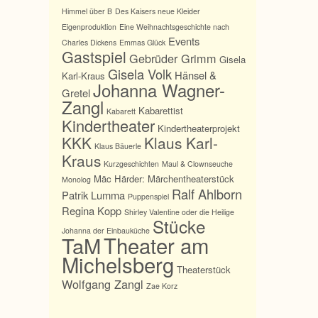
Himmel über B
Des Kaisers neue Kleider
Eigenproduktion
Eine Weihnachtsgeschichte nach
Events
Charles Dickens
Emmas Glück
Gastspiel
Gebrüder Grimm
Gisela
Gisela Volk
Hänsel &
Karl-Kraus
Johanna Wagner-
Gretel
Zangl
Kabarettist
Kabarett
Kindertheater
Kindertheaterprojekt
KKK
Klaus Karl-
Klaus Bäuerle
Kraus
Kurzgeschichten
Maul & Clownseuche
Mäc Härder:
Märchentheaterstück
Monolog
Ralf Ahlborn
Patrik Lumma
Puppenspiel
Regina Kopp
Shirley Valentine oder die Heilige
Stücke
Johanna der Einbauküche
TaM
Theater am
Michelsberg
Theaterstück
Wolfgang Zangl
Zae Korz