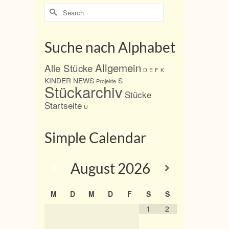
Search
for:
Suche nach Alphabet
Allgemein
Alle Stücke
D
E
F
K
KINDER
NEWS
S
Projekte
Stückarchiv
Stücke
Startseite
U
Simple Calendar
August
2026
M
D
M
D
F
S
S
1
2