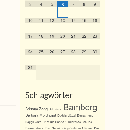
3
4
5
7
8
9
6
10
11
12
13
14
15
16
17
18
19
20
21
22
23
24
25
26
27
28
29
30
31
Schlagwörter
Bamberg
Adriana Zangl
Allmächd
Barbara Mordhorst
Budderblädzli
Bunsch und
Bäggli
Café - Net die Bohna
Cinderellas Schuhe
Damenabend
Das Geheimnis glücklicher Männer
Der