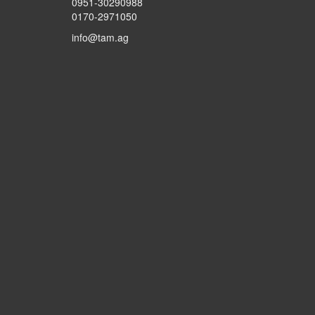
0951-30290988
0170-2971050
info@tam.ag