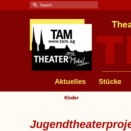
Search
for:
Aktuelles
Stücke
Kinder
Jugendtheaterproje